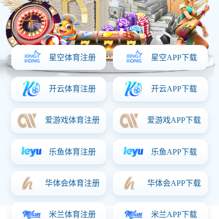
深圳马可波罗签约前NBA前锋约
翰逊，邱彪打造快攻体系提速